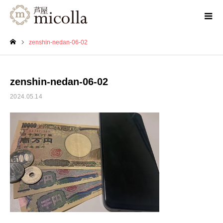
zenshin-nedan-06-02
ホーム
zenshin-nedan-06-02
2024.05.14