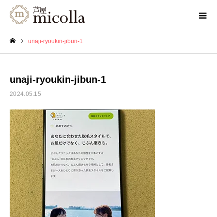
unaji-ryoukin-jibun-1
ホーム
unaji-ryoukin-jibun-1
2024.05.15