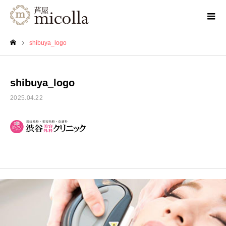
shibuya_logo
ホーム
shibuya_logo
2025.04.22