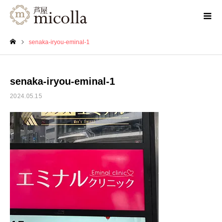
senaka-iryou-eminal-1
ホーム
senaka-iryou-eminal-1
2024.05.15