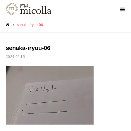
senaka-iryou-06
ホーム
senaka-iryou-06
2024.05.15