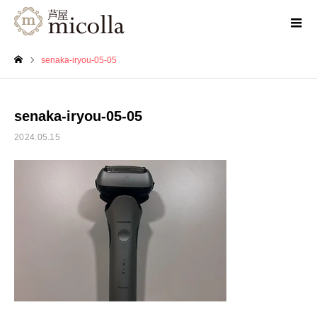
senaka-iryou-05-05
ホーム
senaka-iryou-05-05
2024.05.15