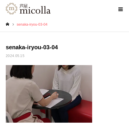
senaka-iryou-03-04
ホーム
senaka-iryou-03-04
2024.05.15