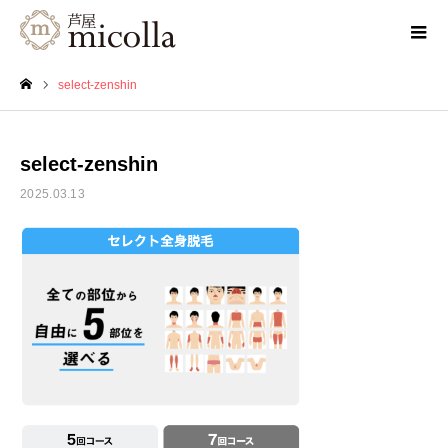
select-zenshin
ホーム
select-zenshin
2025.03.13