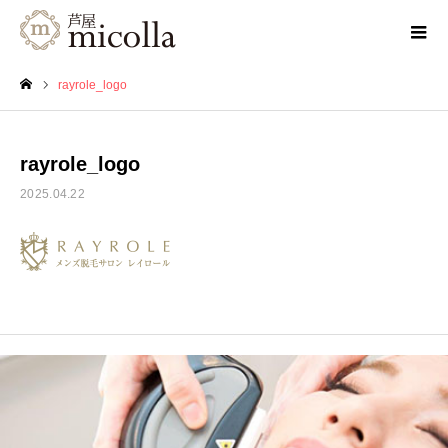
rayrole_logo
ホーム
rayrole_logo
2025.04.22