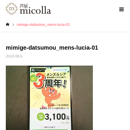
mimige-datsumou_mens-lucia-01
ホーム
mimige-datsumou_mens-lucia-01
2024.06.6