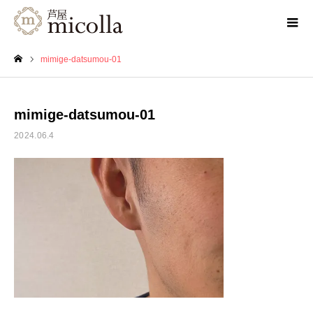
mimige-datsumou-01
ホーム
mimige-datsumou-01
2024.06.4