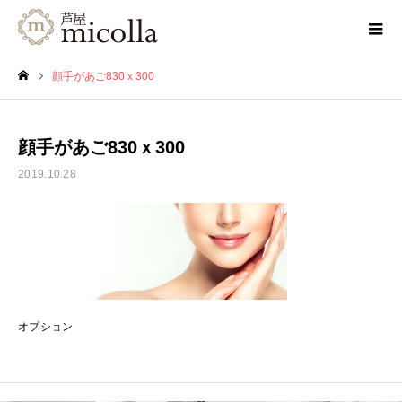
顔手があご830ｘ300
ホーム
顔手があご830ｘ300
2019.10.28
オプション