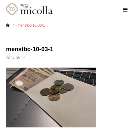
menstbc-10-03-1
ホーム
menstbc-10-03-1
2024.05.19