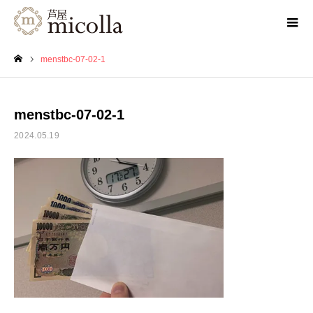
menstbc-07-02-1
ホーム
menstbc-07-02-1
2024.05.19