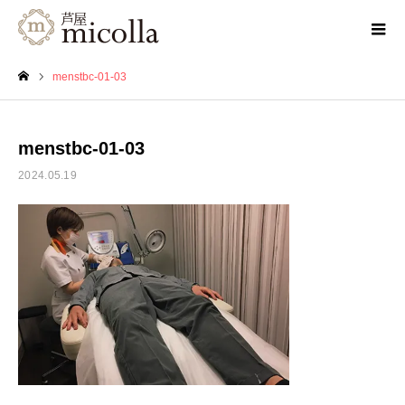
menstbc-01-03
ホーム
menstbc-01-03
2024.05.19