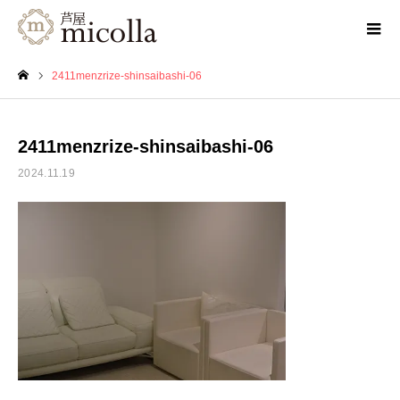
2411menzrize-shinsaibashi-06
ホーム
2411menzrize-shinsaibashi-06
2024.11.19