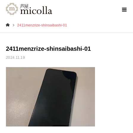
2411menzrize-shinsaibashi-01
ホーム
2411menzrize-shinsaibashi-01
2024.11.19