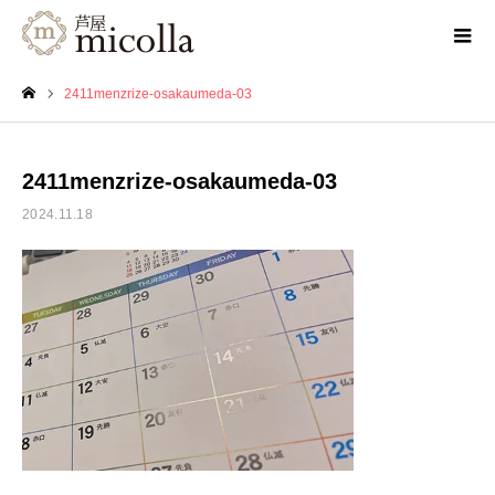
2411menzrize-osakaumeda-03
ホーム
2411menzrize-osakaumeda-03
2024.11.18