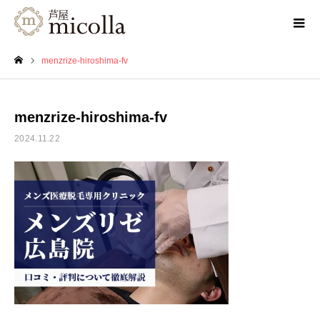
menzrize-hiroshima-fv
ホーム
menzrize-hiroshima-fv
2024.11.22