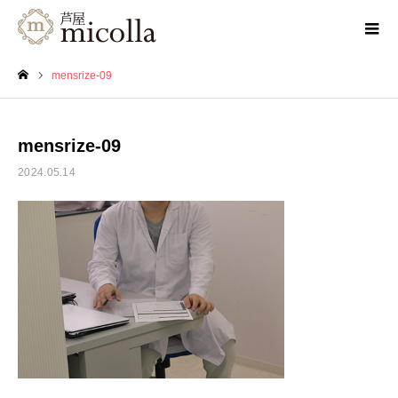
mensrize-09
ホーム
mensrize-09
2024.05.14