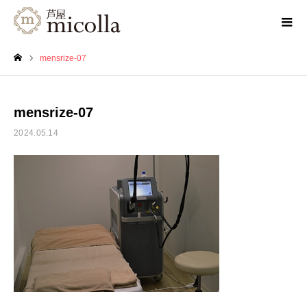
mensrize-07
ホーム
mensrize-07
2024.05.14