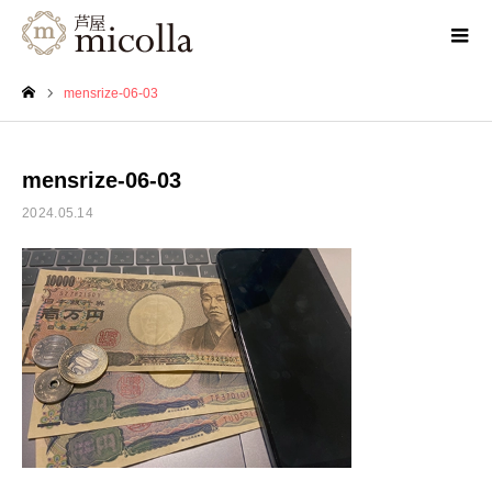
mensrize-06-03
ホーム
mensrize-06-03
2024.05.14