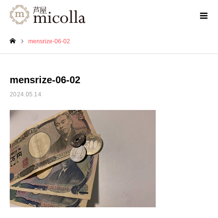
mensrize-06-02
ホーム
mensrize-06-02
2024.05.14