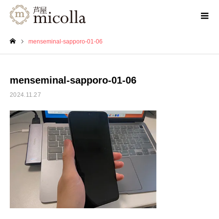
menseminal-sapporo-01-06
ホーム
menseminal-sapporo-01-06
2024.11.27