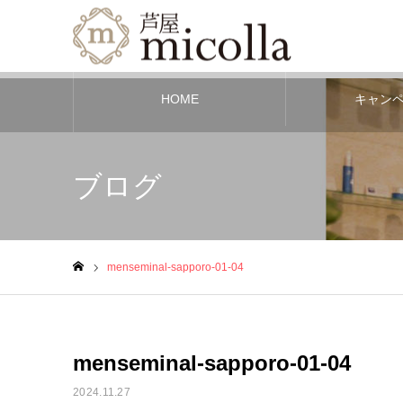
HOME
キャン
ブログ
menseminal-sapporo-01-04
ホーム
menseminal-sapporo-01-04
2024.11.27