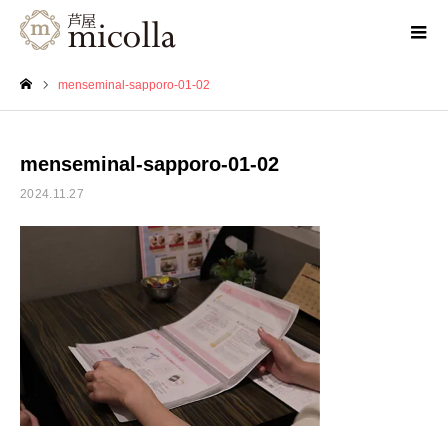
menseminal-sapporo-01-02
ホーム
menseminal-sapporo-01-02
2024.11.27