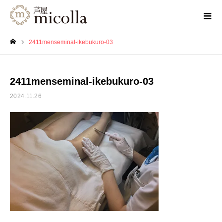
2411menseminal-ikebukuro-03
ホーム
2411menseminal-ikebukuro-03
2024.11.26