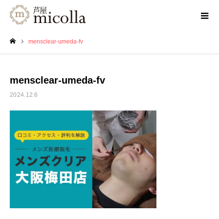
mensclear-umeda-fv
ホーム
mensclear-umeda-fv
2024.12.6