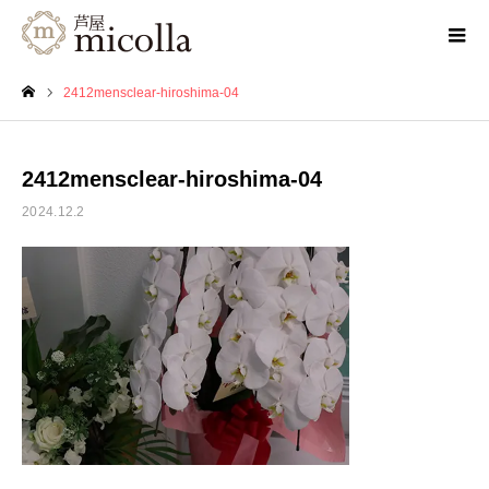
2412mensclear-hiroshima-04
ホーム
2412mensclear-hiroshima-04
2024.12.2