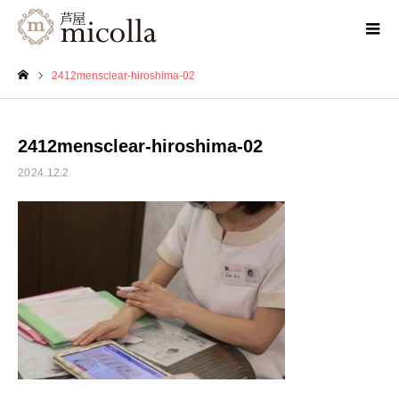
2412mensclear-hiroshima-02
ホーム
2412mensclear-hiroshima-02
2024.12.2