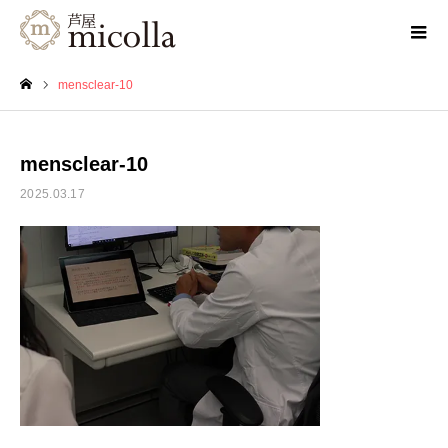
mensclear-10
ホーム
mensclear-10
2025.03.17