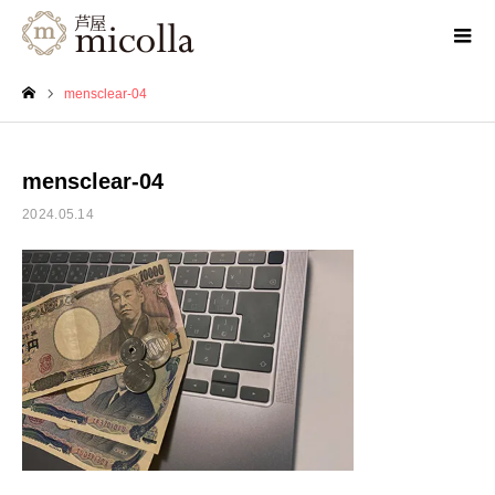
mensclear-04
ホーム
mensclear-04
2024.05.14