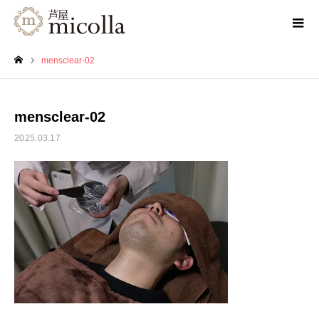
mensclear-02
ホーム
mensclear-02
2025.03.17