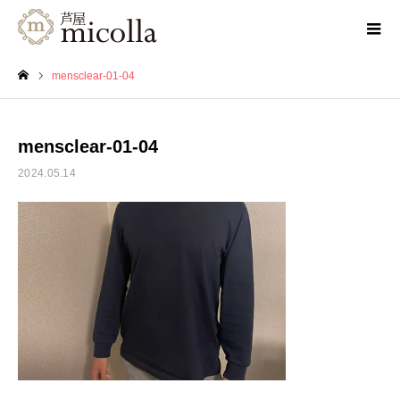
mensclear-01-04
ホーム
mensclear-01-04
2024.05.14