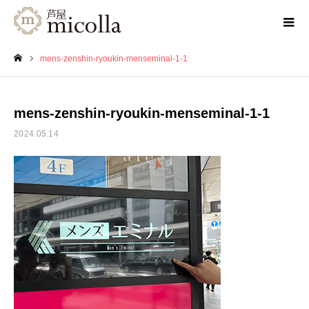
mens-zenshin-ryoukin-menseminal-1-1
ホーム
mens-zenshin-ryoukin-menseminal-1-1
2024.05.14