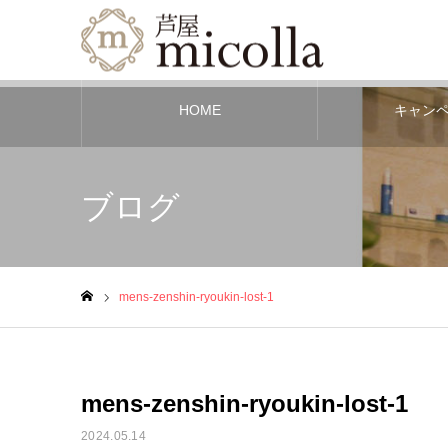
HOME
キャン
ブログ
mens-zenshin-ryoukin-lost-1
ホーム
mens-zenshin-ryoukin-lost-1
2024.05.14