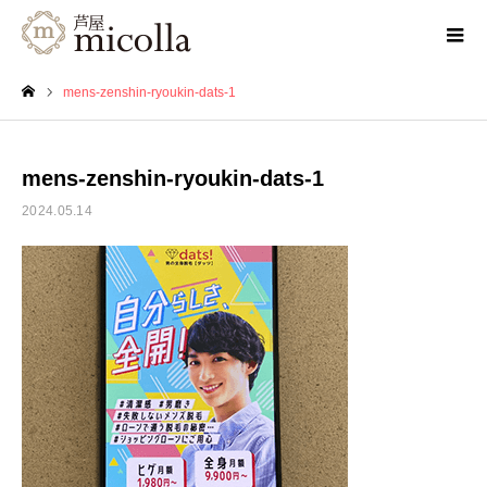
mens-zenshin-ryoukin-dats-1
ホーム
mens-zenshin-ryoukin-dats-1
2024.05.14