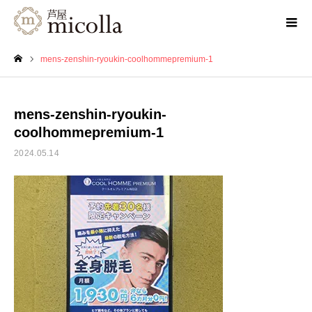
mens-zenshin-ryoukin-coolhommepremium-1
ホーム
mens-zenshin-ryoukin-
coolhommepremium-1
2024.05.14