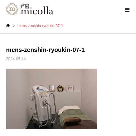
mens-zenshin-ryoukin-07-1
ホーム
mens-zenshin-ryoukin-07-1
2024.05.14