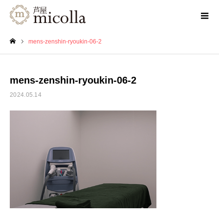
mens-zenshin-ryoukin-06-2
ホーム
mens-zenshin-ryoukin-06-2
2024.05.14