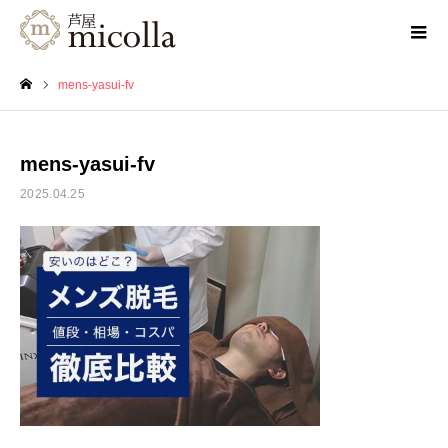
mens-yasui-fv
ホーム
mens-yasui-fv
2025.04.25