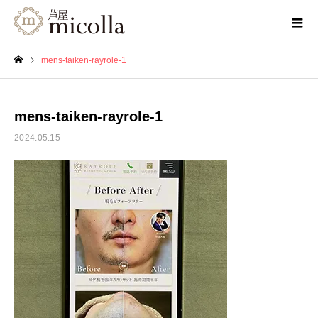
mens-taiken-rayrole-1
ホーム
mens-taiken-rayrole-1
2024.05.15