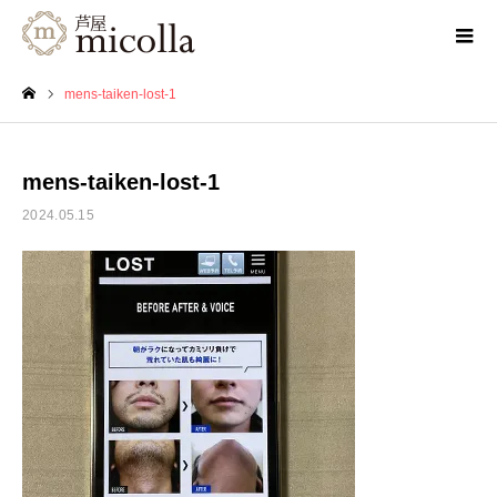
mens-taiken-lost-1
ホーム
mens-taiken-lost-1
2024.05.15