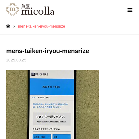
mens-taiken-iryou-mensrize
ホーム
mens-taiken-iryou-mensrize
2025.08.25