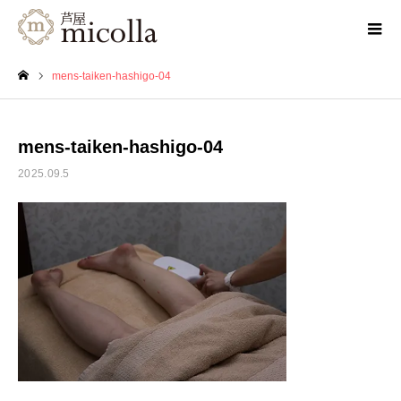
mens-taiken-hashigo-04
ホーム
mens-taiken-hashigo-04
2025.09.5