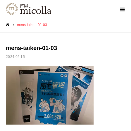
mens-taiken-01-03
ホーム
mens-taiken-01-03
2024.05.15