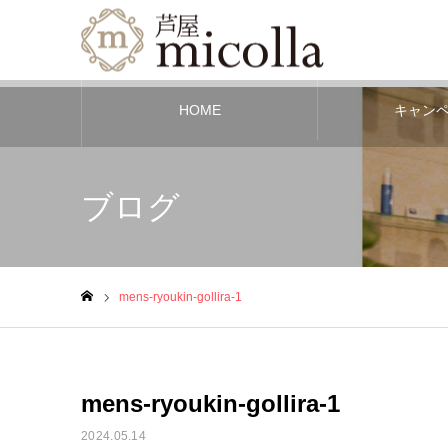
HOME
キャン
ブログ
mens-ryoukin-gollira-1
ホーム
mens-ryoukin-gollira-1
2024.05.14