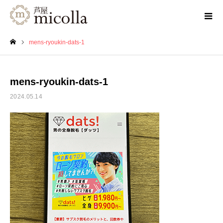
mens-ryoukin-dats-1
ホーム
mens-ryoukin-dats-1
2024.05.14