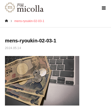
mens-ryoukin-02-03-1
ホーム
mens-ryoukin-02-03-1
2024.05.14