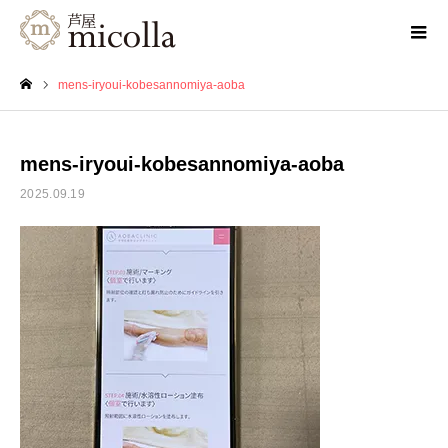
mens-iryoui-kobesannomiya-aoba
ホーム
mens-iryoui-kobesannomiya-aoba
2025.09.19